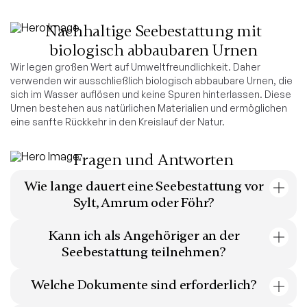
Nachhaltige Seebestattung mit
biologisch abbaubaren Urnen
Wir legen großen Wert auf Umweltfreundlichkeit. Daher
verwenden wir ausschließlich biologisch abbaubare Urnen, die
sich im Wasser auflösen und keine Spuren hinterlassen. Diese
Urnen bestehen aus natürlichen Materialien und ermöglichen
eine sanfte Rückkehr in den Kreislauf der Natur.
Fragen und Antworten
Wie lange dauert eine Seebestattung vor
Sylt, Amrum oder Föhr?
Die gesamte Zeremonie dauert in der Regel 1,5 bis 2
Kann ich als Angehöriger an der
Stunden, einschließlich der Fahrt zum Bestattungsort
Seebestattung teilnehmen?
und der Rückkehr zum Hafen.
Ja, Trauergäste sind willkommen. Das Schiff bietet
Welche Dokumente sind erforderlich?
Platz für bis zu 50 Personen.
Erforderlich sind eine Sterbeurkunde und die