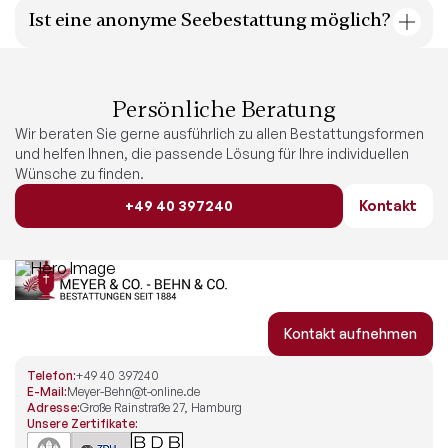
Ist eine anonyme Seebestattung möglich?
Genehmigung zur Seebestattung, die wir für Sie
beantragen können.
Ja, auf Wunsch kann die Beisetzung anonym erfolgen,
ohne dass Angehörige anwesend sind.
Persönliche Beratung
Wir beraten Sie gerne ausführlich zu allen Bestattungsformen
und helfen Ihnen, die passende Lösung für Ihre individuellen
Wünsche zu finden.
+49 40 397240
Kontakt
Kontakt aufnehmen
Telefon:
+49 40 397240
E-Mail:
Meyer-Behn@t-online.de
Adresse:
Große Rainstraße 27, Hamburg
Unsere Zertifikate: